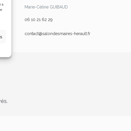
r à
Marie-Céline GUIBAUD
de
06 10 21 62 29
contact@salondesmaires-herault.fr
es
vés.