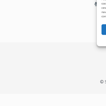
/
coo
ces
nav
con
© S