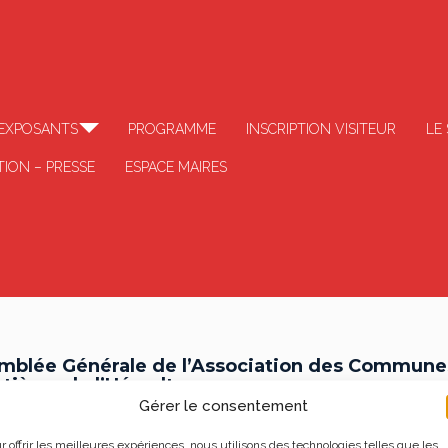
EXPOSANTS
PROGRAMME
INSCRIPTION VISITEUR
LE
ION – PRESSE
ESPACE MAIRES
mblée Générale de l’Association des Commune
tières de l’Hérault
Gérer le consentement
0
r offrir les meilleures expériences, nous utilisons des technologies telles que les