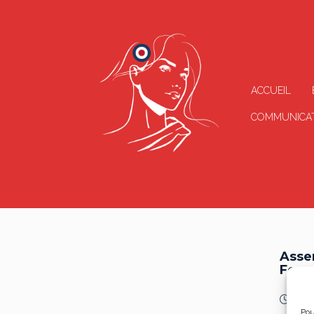
ACCUEIL
COMMUNICAT
Asse
Fores
15h3
Pou