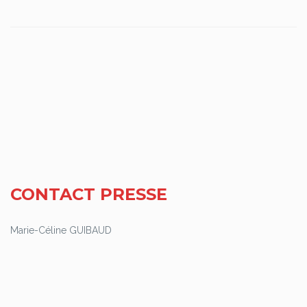
CONTACT PRESSE
Marie-Céline GUIBAUD
06 10 21 62 29
contact@salondesmaires-herault.fr