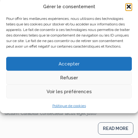
Gérer le consentement
Pour offrir les meilleures expériences, nous utilisons des technologies
telles que les cookies pour stocker et/ou accéder aux informations des
appareils. Le fait de consentir à ces technologies nous permettra de traiter
des données telles que le comportement de navigation ou les ID uniques
sur ce site. Le fait de ne pas consentir ou de retirer son consentement
peut avoir un effet négatif sur certaines caractéristiques et fonctions.
Accepter
Standart Blog Post Header Here
Refuser
Posted on
15 octobre 2014
0
Lorem ipsum dolor sit amet, consectetur adipiscing elit. Sed
Voir les préférences
rhoncus, ligula vel tincidunt volutpat, metus orci volutpat sem, et
varius libero est et velit. Suspendisse imperdiet nibh non nibh
Politique de cookies
accumsan scelerisque. Praesent lobortis lacus id fermentum
dictum. Curabitur consectetur lacus eget justo
READ MORE